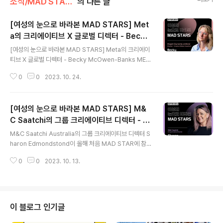
소식/MAD STARS 소식
의 다른 글
[여성의 눈으로 바라본 MAD STARS] Met
a의 크리에이티브 X 글로벌 디렉터 - Becky
글 내용
McOwen-Banks
[여성의 눈으로 바라본 MAD STARS] Meta의 크리에이
티브 X 글로벌 디렉터 - Becky McOwen-Banks MET
A의 크리에이티브 X 글로벌 디렉터인 Becky McOwen
0
0
2023. 10. 24.
-Banks가 처음으로 부산국제마케팅광고제에 참여했습니
다. 그녀는 심사위원단들에게 여성이 바라보는 관점과 생
각들을 가감 없이 전달해주었는데요. Becky는 M&C Sa
[여성의 눈으로 바라본 MAD STARS] M&
atchi London, Vayner Media UK & EMEA, New Re
publique 및 FCB Inferno와 같은 에이전시에서 크리에
C Saatchi의 그룹 크리에이티브 디렉터 - S
글 내용
이티브 디렉터를 역임한 경력이 있으며 SheSays 위원회
haron Edmondston
M&C Saatchi Australia의 그룹 크리에이티브 디렉터 S
의 멤버로서 적극적인 활동을 이어가고 있습니다. Becky
haron Edmondstond이 올해 처음 MAD STAR에 참
McOwen-Banks는 올해 부산국제마케팅광고제에 대단
여했습니다! 그녀는 올해 심사위원장으로서 여성의 시각으
한 열정을 쏟은 1인입니다. 그녀는 본선 심..
0
0
2023. 10. 13.
로 출품작을 바라봤는데요. 올해 Outdoor, Radio & Au
dio, Place Brand, Diverse Insights, SDGs, PIVOT
부문의 심사위원장인 Sharon Edmondston는 ‘엠앤씨
사치(M&C Saatchi)’의 그룹 크리에이티브 디렉터이자,
엠앤씨 내 여성을 위한 직원 주도 네트워크(FEMM&C)의
이 블로그 인기글
공동의장으로서 여성 광고인의 크리에이티브한 활동을 위