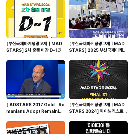
해 앞장서고 있는데요. Sharon Edmondston이 바라본
MAD STARS에 대한 이야기를 들어보시죠! Q. 처음 참여
하는 MAD ..
[부산국제마케팅광고제｜MAD
[부산국제마케팅광고제ㅣMAD
STARS] 2차 출품 마감 D-1⏰
STARS] 2025 부산국제마케팅
광고제, 크리에이티브 팝업 돌아보
기
[ ADSTARS 2017 Gold - Ro
[부산국제마케팅광고제ㅣMAD
manians Adopt Remainian
STARS 2024] 파이널리스트
s ]
발표🎉