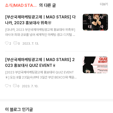
더보기
소식/MAD STARS 소식
의 다른 글
[부산국제마케팅광고제｜MAD STARS] 다
나카, 2023 홍보대사 위촉🌸
글 내용
[다나카, 2023 부산국제마케팅광고제 홍보대사 위촉🌸]
아시아 최대 규모를 넘어 세계적인 마케팅∙광고∙디지털 콘
텐츠 관련 행사인 '부산국제마케팅광고제(MAD STAR
2
0
2023. 7. 13.
S)'🎇 오는 8월 23일(수)부터 25일(금)까지 3일간 부산
BEXCO와 해운대 일원에서 개최되는 올해 부산국제마케
팅광고제(MAD STARS)의 홍보대사로 대세 크리에이터
[부산국제마케팅광고제｜MAD STARS] 2
'다나카'가 위촉되었습니다🌸 다나카는 유튜브와 지상파를
넘나들며 콘텐츠 시장을 종횡무진 휩쓸고 있는 인기 크리
023 홍보대사 QUIZ EVENT🎇
글 내용
에이터로서, 이제는 하나의 브랜드가 되어 음원 발매, 전국
[2023 부산국제마케팅광고제 홍보대사 QUIZ EVENT
투어 콘서트, 팝업 스토어 등 캐릭터 특유의 아이덴티티를
🎇] 오는 8월 23일(수)부터 3일간 부산 BEXCO와 해운
다양한 분야에 녹이며 활발한 활동을 펼치고 있는데요. 홍
대 일원에서 개최되는 아시아 최대 규모의 마케팅·광고·디
보대사로서 SNS를 통한 다양한 홍보활동을 하는 것은 물
1
0
2023. 7. 10.
지털 콘텐츠 관련 국제 행사 '2023 부산국제마케팅광고제
론, 오는 8월 25일(금) 부산 B..
(MAD STARS)'! 제 16회를 맞이하는 부산국제마케팅광
고제(MAD STARS)의 홍보대사를 맞춰주세요! 추첨을 통
해 정답을 맞춰주신 20분께 시원한 아이스아메리카노 를
드립니다! 📣참여방법 부산국제마케팅광고제 인스타그램
이 블로그 인기글
계정(@madstars) 팔로우 & 해당 게시물 좋아요 후, 댓