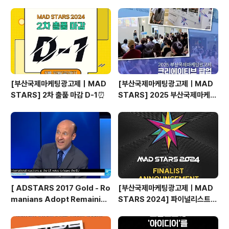
글에 '정답 / 2023 부산국제마케팅광고제(MAD STAR
S)는 8월 23일부터!' 적기! 📅참여기간 ~ 7월 12일(수)
자정까지 🏆당첨자 발표 7월 14일(금) 🎁경품 스타벅스
아이스 아..
[부산국제마케팅광고제｜MAD
[부산국제마케팅광고제ㅣMAD
STARS] 2차 출품 마감 D-1⏰
STARS] 2025 부산국제마케팅
광고제, 크리에이티브 팝업 돌아보
기
[ ADSTARS 2017 Gold - Ro
[부산국제마케팅광고제ㅣMAD
manians Adopt Remainian
STARS 2024] 파이널리스트
s ]
발표🎉