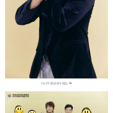
다나카 홍보대사 돼쏘-❤