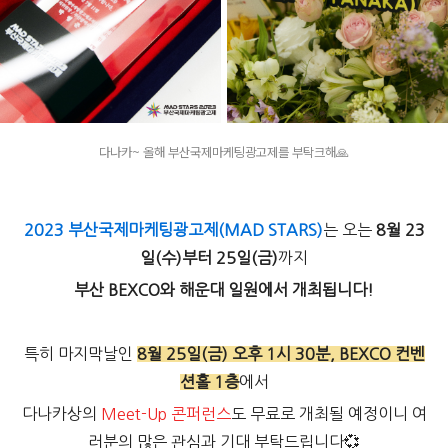
다나카~ 올해 부산국제마케팅광고제를 부탁크해🙏
2023 부산국제마케팅광고제(MAD STARS)
는 오는
8월 23
일(수)부터 25일(금)
까지
부산 BEXCO와 해운대 일원에서 개최됩니다!
특히 마지막날인
8월 25일(금) 오후 1시 30분, BEXCO 컨벤
션홀 1층
에서
다나카상의
Meet-Up 콘퍼런스
도 무료로 개최될 예정이니 여
러분의 많은 관심과 기대 부탁드립니다💞