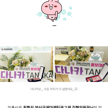
다나카상,,, 사실 저희가 더 설렜어요,,,🤭
위촉식은
최환진 부산국제마케팅광고제 집행위원장님
의 위