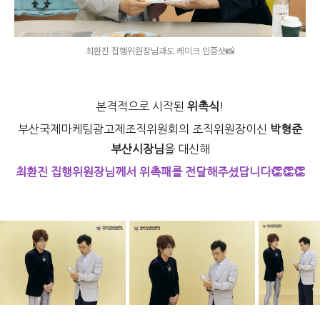
최환진 집행위원장님과도 케이크 인증샷📸
본격적으로 시작된
위촉식
!
부산국제마케팅광고제조직위원회의 조직위원장이신
박형준
부산시장님
을 대신해
최환진 집행위원장님께서 위촉패를 전달해주셨답니다👏👏👏