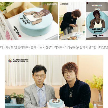
다나카상도 넘 좋아해주시면서 바로 사진부터 찍어주시더라구요😭 진짜 사랑그합니다🥰🥰