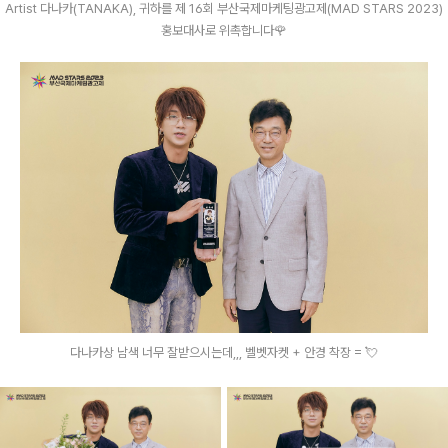
Artist 다나카(TANAKA), 귀하를 제 16회 부산국제마케팅광고제(MAD STARS 2023)
홍보대사로 위촉합니다🌹
다나카상 남색 너무 잘받으시는데,,, 벨벳자켓 + 안경 착장 = 💘