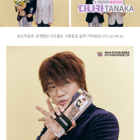
보도자료로 공개됐던 사진들도 고화질로 슬쩍 가져왔습니다 o(≧∀≦)o