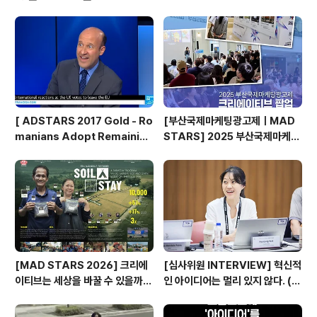
ia : TBWA/Central Asia & Caucasus / Creative Di
rector 🔸Sangkwon Park : Dob Studio..
[ ADSTARS 2017 Gold - Ro
[부산국제마케팅광고제ㅣMAD
manians Adopt Remainian
STARS] 2025 부산국제마케팅
s ]
광고제, 크리에이티브 팝업 돌아보
기
[MAD STARS 2026] 크리에
[심사위원 INTERVIEW] 혁신적
이티브는 세상을 바꿀 수 있을까?
인 아이디어는 멀리 있지 않다. (제
(SDGs Stars 주요 본선 진출
일기획 박현정 CD)
작)