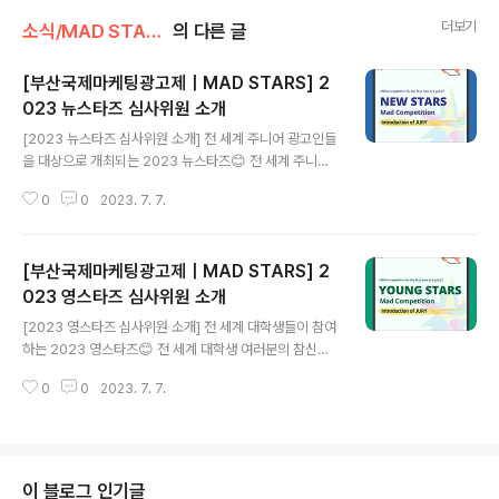
더보기
소식/MAD STARS 소식
의 다른 글
[부산국제마케팅광고제｜MAD STARS] 2
023 뉴스타즈 심사위원 소개
글 내용
[2023 뉴스타즈 심사위원 소개] 전 세계 주니어 광고인들
을 대상으로 개최되는 2023 뉴스타즈😊 전 세계 주니어
광고인 여러분의 크리에이티브한 아이디어들을 직접 심사
0
0
2023. 7. 7.
해주실 글로벌 현직 광고인 6분을 소개합니다! 🔸Alfred
Wee : McCann Worldgroup Singapore / Executiv
e Creative Director 🔸Ali Rez : IMPACT BBDO /
[부산국제마케팅광고제｜MAD STARS] 2
Chief Creative Officer 🔸Becky McOwen-Banks
: Meta / Director, Creative X Global 🔸Jesse Wo
023 영스타즈 심사위원 소개
글 내용
ng : Cheil / Global Creative Director 🔸Kazuhide
[2023 영스타즈 심사위원 소개] 전 세계 대학생들이 참여
Adachi : Dentsu / Creative Director 🔸Mariana..
하는 2023 영스타즈😊 전 세계 대학생 여러분의 참신한
아이디어들을 직접 심사해주실 글로벌 현직 광고인 7분을
0
0
2023. 7. 7.
소개합니다! 🔸Chermine Assadian : Wunderman T
hompson / Global Creative Lead 🔸James Keng
Lim : GCI Health / Director of Creative Strategy
🔸Joao Flores : Media.Monks / Regional Executi
ve Creative Director, APAC 🔸Juan Pablo Valenc
이 블로그 인기글