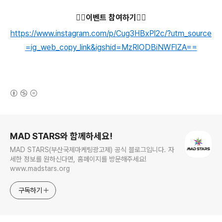
👇🏻이벤트 참여하기👇🏻
https://www.instagram.com/p/Cug3HBxPl2c/?utm_source
=ig_web_copy_link&igshid=MzRlODBiNWFlZA==
(새창열림)
로그 정보
MAD STARS와 함께하세요!
MAD STARS(부산국제마케팅광고제) 공식 블로그입니다. 자
세한 정보를 원하신다면, 홈페이지를 방문해주세요!
www.madstars.org
구독하기