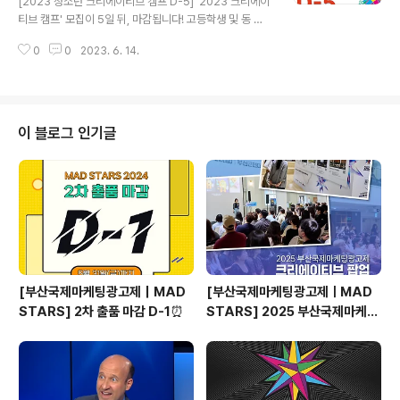
[2023 청소년 크리에이티브 캠프 D-5] '2023 크리에이
티브 캠프' 모집이 5일 뒤, 마감됩니다! 고등학생 및 동 연
령대 청소년이라면 지역 상관없이 누구나 ❗무료로❗ 참가 가
0
0
2023. 6. 14.
능하니, 많은 신청 부탁드립니다~ (사전 신청 이벤트도 함
께 신청하세요😊) ✅모집 기간 ~ 6월 19일(월) ✅캠프 일
정 2023년 7월 27일(목) ~ 7월 28일(금), 1박 2일 ✅행
사 내용 - 1일차: 광고 전문가 강의(기획·제작), 기획 실습,
멘토 교류 프로그램, 1차 심사 - 2일차: 광고 전문가 강의
이 블로그 인기글
(크리에이티브), 2차 심사, 멘토 교류 프로그램, 광고인들
과의 대화, 시상 및 수료식 이번 여름 방학에 진행되는 크리
에이티브 캠프와 함께하고 싶다면, 지금 도전하세요! 202
3 크리에이티브 캠프 바로가기 👉 http..
[부산국제마케팅광고제｜MAD
[부산국제마케팅광고제ㅣMAD
STARS] 2차 출품 마감 D-1⏰
STARS] 2025 부산국제마케팅
광고제, 크리에이티브 팝업 돌아보
기