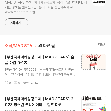
MAD STARS(부산국제마케팅광고제) 공식 블로그입니다. 자
세한 정보를 원하신다면, 홈페이지를 방문해주세요!
www.madstars.org
구독하기
더보기
소식/MAD STARS 소식
의 다른 글
[부산국제마케팅광고제｜MAD STARS] 출
품 마감 D-1⏰
글 내용
[출품 마감 D-1⏰] 2023 부산국제마케팅광고제의 출품
이 내일 마감됩니다❗ 내일은 안내 드린 바와 같이 출품 희망
자가 몰려 서버가 다운되는 등 원활한 출품이 어려우실 수
0
0
2023. 6. 14.
도 있습니다. 더 이상 출품을 미루지 마세요! 올해의 주인공
은 당신입니다🏆 - [Entry Deadline D-1] Act Fast⏰
Entry Closing tomorrow. Tomorrow we anticipat
[부산국제마케팅광고제｜MAD STARS] 2
e a high volume of entries, potentially leading to
system overload. Don't Procrastinate! We look f
023 청소년 크리에이티브 캠프 D-5
글 내용
orward to your challenge🏆