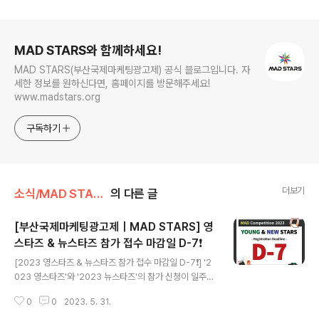
로그 정보
MAD STARS와 함께하세요!
MAD STARS(부산국제마케팅광고제) 공식 블로그입니다. 자
세한 정보를 원하신다면, 홈페이지를 방문해주세요!
www.madstars.org
구독하기
더보기
소식/MAD STARS 소식
의 다른 글
[부산국제마케팅광고제｜MAD STARS] 영
스타즈 & 뉴스타즈 참가 접수 마감일 D-7❗
글 내용
[2023 영스타즈 & 뉴스타즈 참가 접수 마감일 D-7❗] '2
023 영스타즈'와 '2023 뉴스타즈'의 참가 신청이 일주일
뒤 마감됩니다! ✔️참가 자격 - 영스타즈: 국내외 대학생 및
0
0
2023. 5. 31.
대학원생(전공 상관❌) - 뉴스타즈: 국내외 5년 차 이하 마