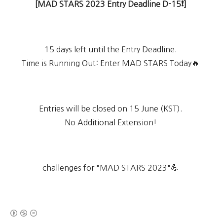
[MAD STARS 2023 Entry Deadline D-15❗]
15 days left until the Entry Deadline.
Time is Running Out: Enter MAD STARS Today🔥
Entries will be closed on 15 June (KST).
No Additional Extension!
challenges for "MAD STARS 2023"💪
(새창열림)