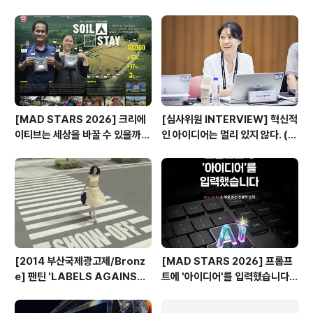
s ]
광고제, 크리에이티브 팝업 돌아보
기
[MAD STARS 2026] 크리에
[심사위원 INTERVIEW] 혁신적
이티브는 세상을 바꿀 수 있을까?
인 아이디어는 멀리 있지 않다. (제
(SDGs Stars 주요 본선 진출
일기획 박현정 CD)
작)
[2014 부산국제광고제/Bronz
[MAD STARS 2026] 프롬프
e] 팬틴 'LABELS AGAINST
트에 '아이디어'를 입력했습니다
WOMEN'
(Use of AI 주요 본선 진출작)