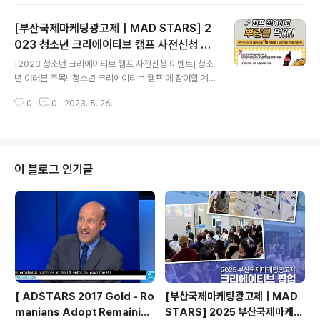
케팅, 홍보, 광고, 애드테크 등 관련 직종 전문 종사자 ✔️참
가 접수 www.madstars.org에서 6월 7일(수)까지❗ 오
[부산국제마케팅광고제｜MAD STARS] 2
는 8월, 부산에서 만나요💪 - [YOUNG STARS & NEW
STARS Registration Deadline D-7❗] Don't let this
023 청소년 크리에이티브 캠프 사전신청 이
글 내용
chance slip away! Join us at the "YOUNG & NEW
벤트
[2023 청소년 크리에이티브 캠프 사전신청 이벤트] 청소
STARS MAD COMPETITION 2023"! Only a week
년 여러분 주목! '청소년 크리에이티브 캠프'에 참여할 계획
left until th..
이 있다면, 지금 당장 메일을 보내주세요❗️ 사전 신청 후 캠
0
0
2023. 5. 26.
프에 참여한 청소년 중 추첨을 통해 10명에게 뿌링클 세트
를 드립니다🍗 💡이벤트 참여 방법 메일 본문에 이름/연락
처/캠프 참여 신청 이 세가지를 적어 라는 제목으로 "ram
@madstars.org"에 메일보내기! 💡이벤트 참여 기간 ~
6월 19일(월)까지 💡당첨자 발표 7월 중(개별연락 예정)
이 블로그 인기글
🎁경품 BHC 뿌링클 + 콜라 1.25L 세트 🙇🏻많은 관심과
참여 부탁 드립니다🙇🏻 🚨유의사항 - ‘사전 신청 후, 실제
로 캠프에 참여’해야 당첨자로 선정될 수 있습니다. - 이벤
트 참여와 동시에 개인 정보 수집 및 취급에 동의한 것으
로..
[ ADSTARS 2017 Gold - Ro
[부산국제마케팅광고제ㅣMAD
manians Adopt Remainian
STARS] 2025 부산국제마케팅