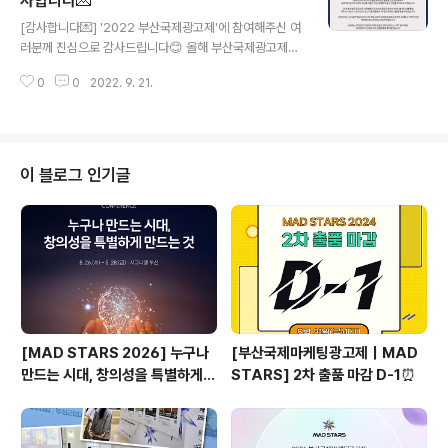
사합니다💌
글 내용
g entries this year! MAD STARS Web site (www.
[감사합니다💌] '2022 부산국제광고제'에 참여해주신 여
adstars.org) > STORE Trophies and certificates
러분께 진심으로 감사드립니다😊 올해 부산국제광고제는
w..
지난 8월 25일부터 27일까지 3일간 부산 벡스코 및 해운
0
0
2022. 9. 21.
대 일원과 온라인 페스티벌 홈페이지를 통해 온·오프라인
하이브리드 형식으로 개최되었습니다. 15년이라는 시간
동안 명실상부 아시아 최대 규모의 국제광고제로서 굳건히
자리할 수 있었던 것은 여러분의 따스한 관심과 참여 덕분
입니다. 내년에는 ‘REBOOT (팬데믹 이후 새로운 전략으
이 블로그 인기글
로 다시 시작)’을 주제로, 더욱 알차고 다양한 프로그램을
통해 찾아뵙겠습니다. 앞으로도 부산국제광고제에 변함없
는 관심과 성원을 부탁드리며, 다시 한번 진심으로 감사의
마음을 전합니다💓 - [Thank you💌] Thank you to e
veryone who par..
[MAD STARS 2026] 누구나
[부산국제마케팅광고제｜MAD
만드는 시대, 창의성을 특별하게
STARS] 2차 출품 마감 D-1⏰
만드는 것은?