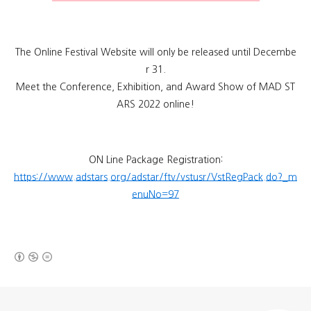
The Online Festival Website will only be released until Decembe
r 31.
Meet the Conference, Exhibition, and Award Show of MAD ST
ARS 2022 online!
ON Line Package Registration:
https://www.adstars.org/adstar/ftv/vstusr/VstRegPack.do?_m
enuNo=97
(새창열림)
로그 정보