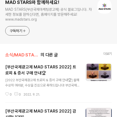
MAD STARS와 함께하세요!
MAD STARS(부산국제마케팅광고제) 공식 블로그입니다. 자
세한 정보를 원하신다면, 홈페이지를 방문해주세요!
www.madstars.org
구독하기
더보기
소식/MAD STARS 소식
의 다른 글
[부산국제광고제 MAD STARS 2022] 트
로피 & 증서 구매 안내🏆
글 내용
[2022 부산국제광고제 트로피 & 증서 구매 안내🏆] 올해
수상자 여러분, 수상을 진심으로 축하드립니다! 부산국제
광고제 홈페이지(www.adstars.org) > STORE에서 수
0
0
2022. 9. 21.
상하신 작품의 트로피와 증서를 구매하실 수 있습니다. ST
ORE 페이지 바로가기: https://www.adstars.org/ads
tar/str/Str0300.do?_menuNo=298# - [MAD ST
[부산국제광고제 MAD STARS 2022] 감
ARS 2022 Trophy & Certificate Purchase 🏆] W
e would like to congratulate you on your winnin