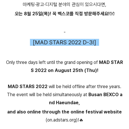
마케팅·광고·디지털 분야의 관심이 있으시다면,
오는 8월 25일(목)! 꼭 벡스코를 직접 방문해주세요!👐
-
[MAD STARS 2022 D-3!]
Only three days left until the grand opening of
MAD STAR
S 2022 on August 25th (Thu)!
MAD STARS 2022
will be held offline after three years.
The event will be held simultaneously at
Busan BEXCO a
nd Haeundae,
and also online through the online festival website
(on.adstars.org)!🔥