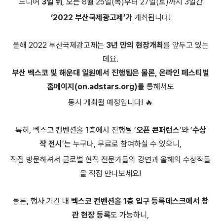
드디어
3일 뒤
, 오는 8월 25일(목)부터 27일(토)까지 3일간
‘2022 부산국제광고제’가
개최됩니다!
올해 2022 부산국제광고제는
3년 만의 현장개최
를 앞두고 있는
데요.
부산 벡스코 및 해운대 일원에서 진행됨은 물론, 온라인 페스티벌
홈페이지(on.adstars.org)
를 통해서도
동시 개최될 예정입니다! 🔥
특히, 벡스코 컨벤션홀 1층에서 진행될 ‘
오픈 콘퍼런스
’와 ‘
수상
작 전시
’는 누구나, 무료로 참여하실 수 있으니,
직접 방문하셔서 글로벌 현직 전문가들의 강연과 올해의 수상작들
을 직접 만나보세요!
물론, 행사 기간 내
벡스코 컨벤션홀 1층 입구 등록데스크에서 참
관 현장 등록
도 가능하니,