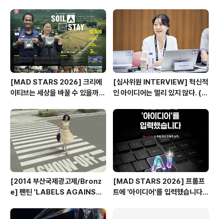
s ]
광고제, 크리에이티브 팝업 돌아보
기
[MAD STARS 2026] 크리에
[심사위원 INTERVIEW] 혁신적
이티브는 세상을 바꿀 수 있을까?
인 아이디어는 멀리 있지 않다. (제
(SDGs Stars 주요 본선 진출
일기획 박현정 CD)
작)
[2014 부산국제광고제/Bronz
[MAD STARS 2026] 프롬프
e] 팬틴 'LABELS AGAINST
트에 '아이디어'를 입력했습니다
WOMEN'
(Use of AI 주요 본선 진출작)