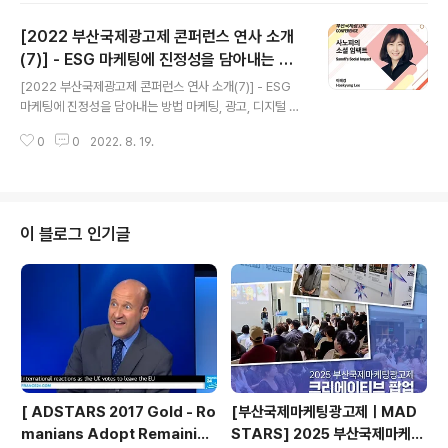
합니다!👐 ▷ 불확실성을 커다란 기회로 - Ocean Engin
[2022 부산국제광고제 콘퍼런스 연사 소개
e, Douyin Group 마케팅 총괄 ‘Mia Zhang’ ▷ Meet
up with 피식대학 - 피식대학의 크리에이터 겸 개그맨 정
(7)] - ESG 마케팅에 진정성을 담아내는 방
글 내용
재형’ ▷ 듣는 사람을 위한 기획서 쓰기 - 대홍기획 AP ‘노
법
[2022 부산국제광고제 콘퍼런스 연사 소개(7)] - ESG
윤주’ ▷ 등잔 밑이 다채롭다 - 방송인 겸 마케팅 컨설턴트
마케팅에 진정성을 담아내는 방법 마케팅, 광고, 디지털 등
‘타일러 라쉬(Tyler Josef Rasch) ▷ 숨은 카피 찾기 -
다양한 분야의 글로벌 전문가들과 함께하는 '2022 부산국
서비스플랜 코리아 시니어 카피라..
0
0
2022. 8. 19.
제광고제 콘퍼런스'❗ 기업의 지속가능한 경영을 위한 사회
적 역할과 책임이 높아짐에 따라, 이를 실천하고자 많은 브
랜드, 기업들이 ESG 중심으로 마케팅 활동에 힘을 쏟고 있
는데요. ESG 마케팅에 진정성을 담아내는 방법은 무엇일
까요?.🌱 8/25 세계 선두의 헬스케어 기업인 ‘사노피’의
이 블로그 인기글
윤리경영을 기반으로 구축된 전사적 CSR 전략에 대해 알
아보고, 지속가능한 성장을 위한 대표 CSR 프로그램 '헬핑
핸즈'와 '초록산타'를 살펴보는 강의 8/26 현대자동차와 J
ung von Matt의 ‘The Bigger Crash’ 캠페인을 통..
[ ADSTARS 2017 Gold - Ro
[부산국제마케팅광고제ㅣMAD
manians Adopt Remainian
STARS] 2025 부산국제마케팅