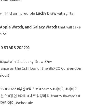
ill find an incredible
Lucky Draw
with gifts
, Apple Watch, and Galaxy Watch
that will take
site!
D STARS 2022👐
cipate in the Lucky Draw. On-
entrance on the 1st floor of the BEXCO Convention
riod.)
 #2022 #부산 #벡스코 #bexco #더베이 #더베이
스 #강연 #파티 #네트워킹파티 #party #awards #
아카데미 #schedule