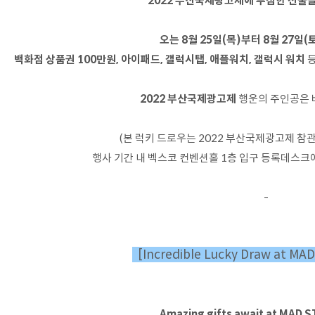
2022 부산국제광고제에 푸짐한 선물
오는 8월 25일(목)부터 8월 27일(
백화점 상품권 100만원, 아이패드, 갤럭시탭, 애플워치, 갤럭시 워치
등
2022 부산국제광고제
행운의 주인공은 
(본 럭키 드로우는 2022 부산국제광고제 참
행사 기간 내 벡스코 컨벤션홀 1층 입구 등록데스크
-
[Incredible Lucky Draw at MA
Amazing gifts await at MAD 