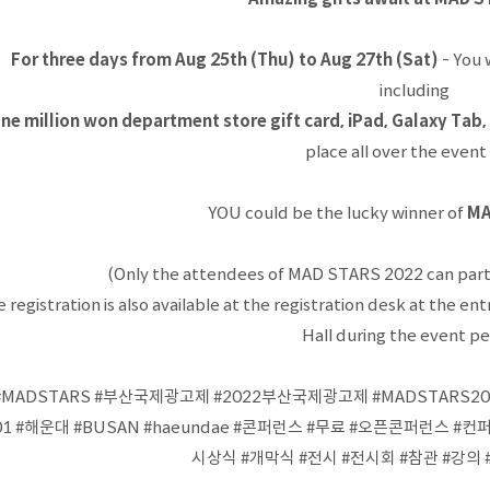
For three days from Aug 25th (Thu) to Aug 27th (Sat)
- You w
including
ne million won department store gift card, iPad, Galaxy Tab
place all over the event 
YOU could be the lucky winner of
MA
(Only the attendees of MAD STARS 2022 can parti
te registration is also available at the registration desk at the 
Hall during the event pe
#MADSTARS #부산국제광고제 #2022부산국제광고제 #MADSTARS2022
01 #해운대 #BUSAN #haeundae #콘퍼런스 #무료 #오픈콘퍼런스 #컨퍼런
시상식 #개막식 #전시 #전시회 #참관 #강의 #