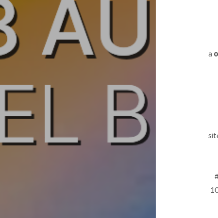
a
o
si
1