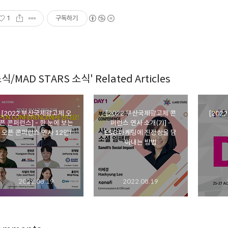
1
구독하기
식/MAD STARS 소식' Related Articles
[2022 부산국제광고제 오
[2022 부산국제광고제 콘
[202
픈 콘퍼런스] - 한 눈에 보는
퍼런스 연사 소개(7)] -
오픈 콘퍼런스 연사 12인!
ESG 마케팅에 진정성을 담
아내는 방법
2022.08.19
2022.08.19