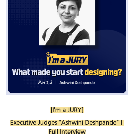
[I’m a JURY]
Executive Judges “Ashwini Deshpande”｜
Full Interview