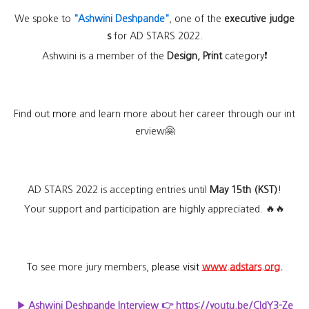
We spoke to
"Ashwini Deshpande"
, one of the
executive judge
s
for AD STARS 2022.
Ashwini is a member of the
Design, Print
category❗
Find out
more
and learn more about her career through our int
erview🤗
AD STARS 2022 is accepting entries until
May 15th (KST)
!
Your support and participation are highly appreciated. 🔥🔥
To s
ee more jury members,
please visit
www.adstars.org
.
▶
Ashwini Deshpande Interview 👉
https://youtu.be/CldY3-Ze