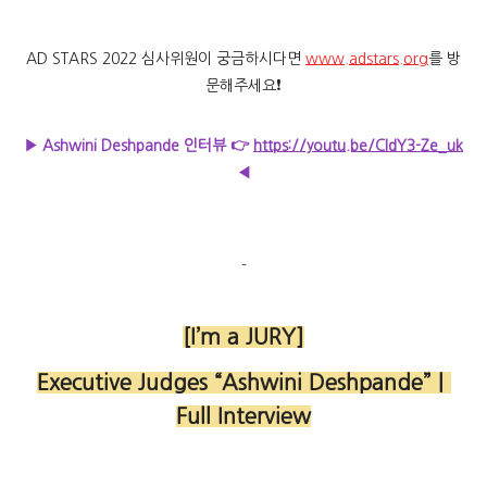
AD STARS 2022 심사위원이 궁금하시다면
www.adstars.org
를 방
문해주세요❗
▶
Ashwini Deshpande 인터뷰 👉
https://youtu.be/CldY3-Ze_uk
◀
-
[I’m a JURY]
Executive Judges “Ashwini Deshpande”
｜
Full Interview