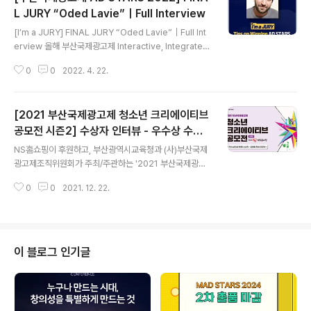
L JURY “Oded Lavie”｜Full Interview
글 내용
[I’m a JURY] FINAL JURY “Oded Lavie”｜Full Int
erview 올해 부산국제광고제 Interactive, Integrated,
Innovation, Mobile, Data Insights, Social & Influe
0
0
2022. 4. 22.
ncer 부문 본선 심사위원인 'Oded Lavie'를 만나봤습니
다❗ 출품자에게 건네는 Oded만의 수상 Tip을 영상으로
확인해보세요🤗 오는 5월 15일(일)까지 출품 접수 중인 2
[2021 부산국제광고제 청소년 크리에이티브
022 부산국제광고제! 여러분의 많은 참여 부탁드립니다
🔥🔥 AD STARS 2022 심사위원이 궁금하시다면 ww
공모전 시즌2] 수상자 인터뷰 - 우수상 수상
글 내용
w.adstars.org를 방문해주세요❗ Oded Lavie 인터뷰
자 감예림 학생
NS홈쇼핑이 후원하고, 부산광역시교육청과 (사)부산국제
👉 https://youtu.be/QuimvN1gbYQ - [I’m a JUR
광고제조직위원회가 주최/주관하는 '2021 부산국제광고
Y] FINAL JURY “..
제 청소년 크리에이티브 공모전 시즌2'! 을 주제로, 진행된
0
0
2021. 12. 22.
이번 공모전에서 수상의 영광을 안은 8팀 중, 마지막 우수
상 수상자를 영상으로 소개해드립니다! 마지막으로 소개해
드릴 수상자는 간편식 엔쿡의 맛이 엄마의 손맛을 연상 시
킬 것이라는 메시지를 엄마와 기숙사 생활을 하는 딸의 일
상적인 대화로 녹여낸 라는 작품으로 우수상을 수상한 감
이 블로그 인기글
예림 학생입니다! 우수상(NS홈쇼핑 대표이사상) - 중국연
대한국학교 '감예림' 학생 [수상 소감] 감예림 학생 : 평소
사람의 마음을 움직이게 하여 실구매와 같은 행위를 이끌
어내는 광고의 특성에 매력을 느끼고 있었는데, 이번 기회