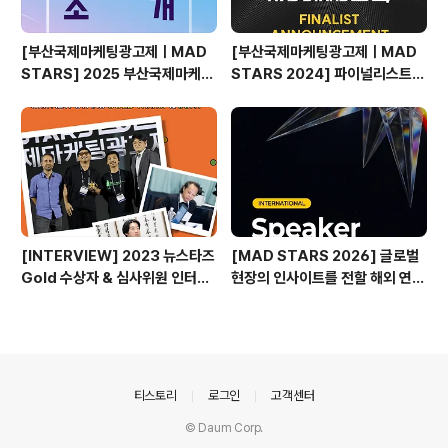
[부산국제마케팅광고제ㅣMAD
[부산국제마케팅광고제ㅣMAD
STARS] 2025 부산국제마케팅
STARS 2024] 파이널리스트
광고제, 크리에이티브 팝업 강연자
발표🎉
소개
[INTERVIEW] 2023 뉴스타즈
[MAD STARS 2026] 글로벌
Gold 수상자 & 심사위원 인터뷰
현장의 인사이트를 전할 해외 연사
🎙️
들 part 1
의안내
티스토리
로그인
고객센터
© Daum Corp.