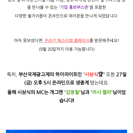
광고 및 마케팅 신기술 개발 기업, 광고·마케팅 관련사 및 스타트업 등
을 만나볼 수 있는
'
기업 홍보부스존
'
을 포함한
다양한 볼거리들이 온라인으로 여러분을 만나게 되었답니다.
아직 못보셨다면,
온라인 페스티벌 홈페이지
를 방문해주세요!
(9월 30일까지 이용 가능합니다)
특히,
부산국제광고제의 하이라이트인
'
시상식
🏆
'
또한
27일
(금) 오후 5시 온라인으로 생중계
됐는데요
.
올해 시상식의 MC는 개그맨
'
김영철
'
님과
'
리사 켈리
'
님이었
습니다
❗