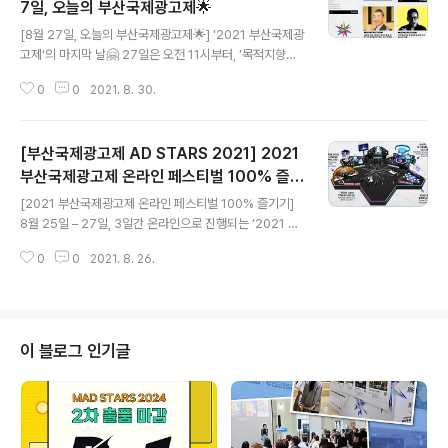
7일, 오늘의 부산국제광고제🌟
글 내용
[8월 27일, 오늘의 부산국제광고제🌟] '2021 부산국제광
고제'의 마지막 날🤗 27일은 오전 11시부터, ‘목적지향적
브랜딩의 증가가 광고의 재미를 감소시키는가?’를 주제로
0
0
2021. 8. 30.
3명의 연사가 함께하는 스페셜토크를 시작으로, 총 5개의
세션이 진행됐습니다! 그리고, 오후 5시부터 ‘2021 부산
국제광고제 시상식🏆’이 온라인 페스티벌 페이지(on.ads
[부산국제광고제 AD STARS 2021] 2021
tars.org)에서 생중계 됐답니다❗ +) 시상식에서 ‘부산국제
광고제 MC를 찾아라!’의 정답도 공개됐는데요! 정답은 김
부산국제광고제 온라인 페스티벌 100% 즐기
글 내용
영철 & 리사켈리 였습니다! 마지막까지 보내주신 여러분의
기
[2021 부산국제광고제 온라인 페스티벌 100% 즐기기]
많은 관심과 참여 감사합니다💕 - [ AD STARS 2021, A
8월 25일 – 27일, 3일간 온라인으로 진행되는 ‘2021 부
ugust 27th ] Last Day of AD STARS 2021! Startin
산국제광고제 온라인 페스티벌’🎉 부산국제광고제 홈페이
g at 11 am with a ..
0
0
2021. 8. 26.
지에서 회원가입 후, 온라인 페스티벌 페이지를 통해 무료
로 시청할 수 있습니다❗ 📌참여 방법 1. 부산국제광고제 홈
페이지(www.adstars.org) 접속하기 2. 로그인 or 회원
가입 하기 3. 온라인 페스티벌 즐기기! 🙇‍많은 관심과 참여
부탁 드립니다🙇‍ - [How to Enjoy AD STARS 2021
이 블로그 인기글
Online Festival] AD STARS 2021 Online Festival
will be held from August 25th to 27th! Create an
Account at www.adstars.org ..