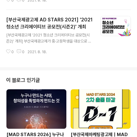
0
0
2021. 8. 18.
메일을 보내주세요🤗 사전 신청 후 공모전에 작품을 접수
해준 20명의 청소년에게 뿌링클을 쏩니다🍗 📣참여방법
1. '이름과 연락처, 공모전 참여신청'을 적어, 'zannylee@
[부산국제광고제 AD STARS 2021] '2021
adstars.org'로 메일 보내기! 2. 본 게시물 좋아요 후, 댓
글로 ‘이름 / 참여완료’ 적기! 📅참여기간 8월 11일(수) ~ 1
청소년 크리에이티브 공모전(시즌2)' 개최
글 내용
0월 29일(금) 🏆당첨자 발표 11월 초 개별 연락 예정 🎁
[부산국제광고제 '2021 청소년 크리에이티브 공모전(시
경품 BHC 뿌링클+콜라1.25L 세트(20명) 🙇🏻많은 관
즌2)' 개최] 부산국제광고제가 중·고등학생을 대상으로 개
심과 참여 부탁 드립니다🙇🏻 🛑유의사항🛑 - ‘사전 신청
최되는 '2021 청소년 크리에이티브 공모전(시즌2)'의 모
후, 공모전에 실제로 작품을 제출’해야 당첨자로..
0
0
2021. 8. 18.
집을 진행 중입니다❗ ✅공모 주제 NS홈쇼핑의 간편식 브랜
드를 알릴 수 있는 아이디어 수립 (9월 출시 예정인 NS홈
쇼핑의 PB브랜드 'N Cook(엔쿡)' 광고 제작) ✅공모 기간
10월 29일(금)까지 ✅공모 자격 - 전국 소재 중학생 및 고
등학생(동 연령대 청소년) - 개인 또는 팀 2인 이하 ✅참가
이 블로그 인기글
비 무료 ✅접수 방법 부산국제광고제 홈페이지(www.ads
tars.org) 접수 ✅시상 - 최우수상 1팀(부산광역시 교육감
상, 상금 50만원) - 우수상 3팀(NS홈쇼핑 대표이사상, 상
금 30만원) - 크리에이티브상 4팀(부산국제광고제..
[MAD STARS 2026] 누구나
[부산국제마케팅광고제｜MAD