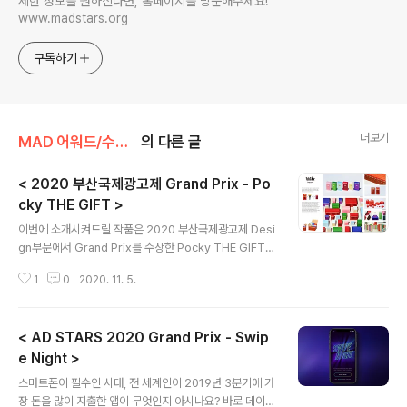
세한 정보를 원하신다면, 홈페이지를 방문해주세요!
www.madstars.org
구독하기
더보기
MAD 어워드/수상작
의 다른 글
< 2020 부산국제광고제 Grand Prix - Po
cky THE GIFT >
글 내용
이번에 소개시켜드릴 작품은 2020 부산국제광고제 Desi
gn부문에서 Grand Prix를 수상한 Pocky THE GIFT입
니다. 11월, 빼빼로데이가 있는 달인데요. 다들 빼빼로 좋아
1
0
2020. 11. 5.
하시나요? 한국엔 빼빼로가 있다면, 일본에선 초콜릿 스낵
으로 가장 유명한 포키가 있는데요. 일본 대형 제과회사 Ez
aki Glico(에자키 글리코)에서 출시한 포키는 어린이, 청
< AD STARS 2020 Grand Prix - Swip
소년, 가족에 대한 판매는 꾸준히 강세를 보였지만 청년층
에 대한 판매는 상대적으로 저조했습니다. 그래서 포키는
e Night >
글 내용
청년층을 겨냥하며 판매를 증가시킬 수 있는 방법을 찾고
스마트폰이 필수인 시대, 전 세계인이 2019년 3분기에 가
자 했는데요. 포키가 생각해낸 해결책은 바로? 패키지 리브
장 돈을 많이 지출한 앱이 무엇인지 아시나요? 바로 데이팅