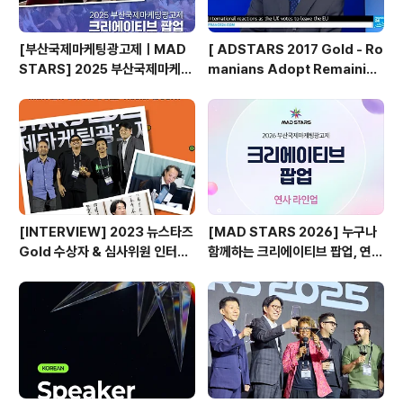
[부산국제마케팅광고제ㅣMAD
[ ADSTARS 2017 Gold - Ro
STARS] 2025 부산국제마케팅
manians Adopt Remainian
광고제, 크리에이티브 팝업 돌아보
s ]
기
[INTERVIEW] 2023 뉴스타즈
[MAD STARS 2026] 누구나
Gold 수상자 & 심사위원 인터뷰
함께하는 크리에이티브 팝업, 연사
🎙️
소개