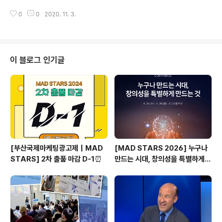
랜딩이었죠. 포키는 고급 상점 및 판매점에서만 사용할 수
어플 “Tinder”(이하 틴더)입니다. 이런 성과에 톡톡히 한
있는 새로운 패키지를 만들게 되었는데요. 포키 스틱의 실
0
0
2020. 11. 3.
몫을 한 틴더의 광고가 있습니다. 바로 2020 부산국제광
물 사진을 패키..
고제 Brand Experience & Activation 부문에서 Gran
d Prix를 수상한 틴더 Swipe Night로 광고 에이전시는
72andSunny Los Angeles입니다. 틴더는 2012년 출
시 이후 혁신적인 모바일 UX와 스와이프의 도입으로 젊은
이 블로그 인기글
층을 중심으로 선도적인 데이트 플랫폼이 되었습니다. 틴
더의 기본 사용방법을 정말 단순하고 직관적입니다. 앱에
서 이성 정보를 뷰잉 하다가 호감있는 상대에 따라 호감이
없다면 왼쪽 그리고 호감이 있다면 오른쪽으..
[부산국제마케팅광고제｜MAD
[MAD STARS 2026] 누구나
STARS] 2차 출품 마감 D-1⏰
만드는 시대, 창의성을 특별하게
만드는 것은?