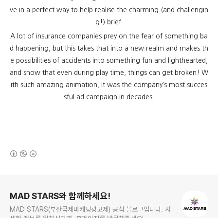
ve in a perfect way to help realise the charming (and challengin
g!) brief.
A lot of insurance companies prey on the fear of something ba
d happening, but this takes that into a new realm and makes th
e possibilities of accidents into something fun and lighthearted,
and show that even during play time, things can get broken! W
ith such amazing animation, it was the company’s most succes
sful ad campaign in decades.
(새창열림)
로그 정보
MAD STARS와 함께하세요!
MAD STARS(부산국제마케팅광고제) 공식 블로그입니다. 자