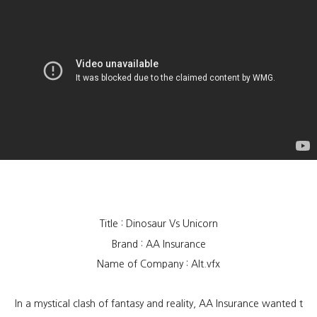
Title : Dinosaur Vs Unicorn
Brand : AA Insurance
Name of Company : Alt.vfx
In a mystical clash of fantasy and reality, AA Insurance wanted t