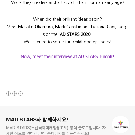
Were they creative and artistic children from an early age?
When did their brilliant ideas begin?
Meet
Masako Okamura
,
Mark Carolan
and
Luciana Cani
, judge
s of the ‘
AD STARS 2020
’.
We listened to some fun childhood episodes!
Now, meet their interview at AD STARS Tumblr!
(새창열림)
로그 정보
MAD STARS와 함께하세요!
MAD STARS(부산국제마케팅광고제) 공식 블로그입니다. 자
세한 정보를 원하신다면, 홈페이지를 방문해주세요!