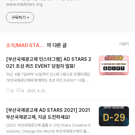
www.madstars.org
구독하기
더보기
소식/MAD STARS 소식
의 다른 글
[부산국제광고제 인스타그램] AD STARS 2
021 초성 퀴즈 EVENT 당첨자 발표!
글 내용
지난, 4월 7일부터 16일까지 인스타그램으로 진행되었던
'부산국제광고제와 함께하는 초성 퀴즈 EVENT'! 다들 참
여하셨나요?! 너무 감사하게도 600분 이상이 이벤트에 참
0
0
2021. 4. 21.
여해주셨습니다👏🏻👏🏻👏🏻 오는 8월 25일(수) - 8월
27일(금), 온라인으로 개최될 예정인 2021 부산국제광고
제(AD STARS)‼️ 초성 퀴즈의 정답인 올해의 주제는 ' #s
[부산국제광고제 AD STARS 2021] 2021
hift ‘ 였습니다! 🙇🏻‍♀️이벤트에 참여해주신 많은 분들께 진
심으로 감사드립니다🙇🏻‍♀️ 높은 경쟁률을 뚫고 당첨되신,
부산국제광고제, 지금 도전하세요!
글 내용
행운의 30분을 소개해드립니다!!! 🌟스타벅스 아이스 아메
[2021 부산국제광고제 출품 D-29] Share Creative S
리카노(Tall) 기프티콘 당첨자 명단🌟 @ranchi76 @eu
olutions, Change the World! 부산국제광고제의 출품
njeong9208 @cristianwhang @sarah10144 @bg