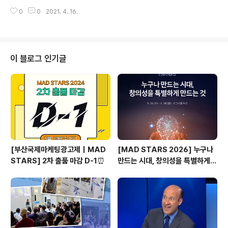
마감 기한이 한 달 앞으로 다가왔습니다🔥🔥🔥 별도의 출
eonesz @hyonga123 @l..
0
0
2021. 4. 16.
품료 없이, 전문가 와 일반인 누구나 출품 가능한 AD STA
RS 2021! 지난 AD STARS 2020 의 Grand Prix of t
he Year에는, 2편의 광고 작품이 이름을 올렸습니다🏆
첫 번째, 공익광고(PSA) 부문에는 서비스플랜 코리아가
출품한 닷 인코퍼레이션(Dot Inc.)의 ‘Dot Translate’가
이 블로그 인기글
한국 출품작으로는 최초로 수상을 하게 되었고, 두 번째, 제
품서비스(P&S) 부문에서는 아랍에미리트의 임팩트 BBD
O가 출품한 안나하르(An-Nahar) 신문의 ‘The New Na
tiona..
[부산국제마케팅광고제｜MAD
[MAD STARS 2026] 누구나
STARS] 2차 출품 마감 D-1⏰
만드는 시대, 창의성을 특별하게
만드는 것은?